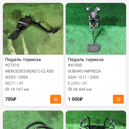
Педаль тормоза
Педаль тормоза
#27310
#41000
MERCEDES-BENZ C-CLASS
SUBARU IMPREZA
W203 • 2006
GDA • G11 • 2002
M271 • AT
EJ205 • AT
16 167 км
36 445 км
700₽
1 000₽