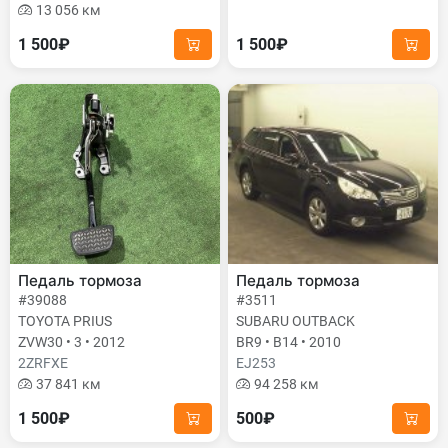
13 056 км
1 500₽
1 500₽
Педаль тормоза
Педаль тормоза
#39088
#3511
TOYOTA PRIUS
SUBARU OUTBACK
ZVW30 • 3 • 2012
BR9 • B14 • 2010
2ZRFXE
EJ253
37 841 км
94 258 км
1 500₽
500₽