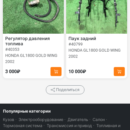
Регулятор давления
Паук задний
топлива
#40799
#40353
HONDA GL1800 GOLD WING
HONDA GL1800 GOLD WING
2002
2002
3 000₽
10 000₽
Поделиться
Популярные категории
Кузов
·
Электрооборудование
·
Двигатель
·
Салон
·
Тормозная система
·
Трансмиссия и привод
·
Топливная и