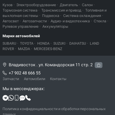
Кузов
·
Электрооборудование
·
Двигатель
·
Салон
·
Тормозная система
·
Трансмиссия и привод
·
Топливная и
выхлопная системы
·
Подвеска
·
Система охлаждения
·
Автосвет
·
Автозапчасти
·
Аудио- и видеотехника
·
Стекла
·
Рулевое управление
·
Аккумуляторы
Марки автомобилей
SUBARU
·
TOYOTA
·
HONDA
·
SUZUKI
·
DAIHATSU
·
LAND
ROVER
·
MAZDA
·
MERCEDES-BENZ
Владивосток . ул. Командорская 11 стр. 2
+7 902 48 666 55
Запчасти
Автомобили
Контакты
Мы в мессенджерах:
Политика конфиденциальности и обработки персональных
данных