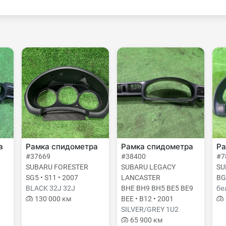
а
Рамка спидометра
Рамка спидометра
Ра
#37669
#38400
#7
SUBARU FORESTER
SUBARU LEGACY
SU
SG5 • S11 • 2007
LANCASTER
BG
BLACK 32J 32J
BHE BH9 BH5 BE5 BE9
бе
130 000 км
BEE • B12 • 2001
SILVER/GREY 1U2
65 900 км