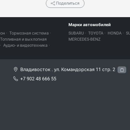
Поделиться
Марки автомобилей
лон
·
Тормозная система
·
SUBARU
·
TOYOTA
·
HONDA
·
S
Топливная и выхлопная
MERCEDES-BENZ
·
Аудио- и видеотехника
·
Владивосток . ул. Командорская 11 стр. 2
+7 902 48 666 55