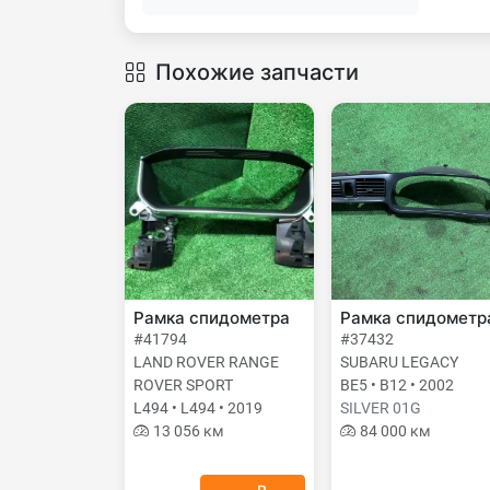
Похожие запчасти
Рамка спидометра
Рамка спидометр
#41794
#37432
LAND ROVER RANGE
SUBARU LEGACY
ROVER SPORT
BE5 • B12 • 2002
L494 • L494 • 2019
SILVER 01G
13 056 км
84 000 км