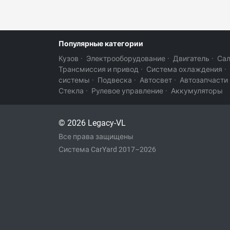
Популярные категории
Кузов
·
Электрооборудование
·
Двигатель
·
Са
Трансмиссия и привод
·
Система охлаждения
·
системы
·
Подвеска
·
Автосвет
·
Автозапчасти
Стекла
·
Рулевое управление
·
Аккумуляторы
© 2026 Legacy-VL
Все права защищены
Система CarYard 2017–2026