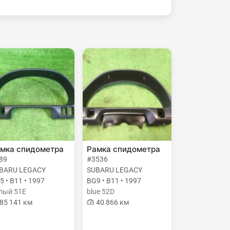
мка спидометра
Рамка спидометра
89
#3536
BARU LEGACY
SUBARU LEGACY
5 • B11 • 1997
BG9 • B11 • 1997
лый 51E
blue 52D
85 141 км
40 866 км