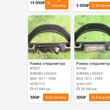
В
19 000₽
5 000₽
корзину
В корзи
Рамка спидометра
Рамка спидометр
#3537
#3540
SUBARU LEGACY
SUBARU LEGACY
BD5 • B11 • 1998
BG5 • B11 • 1995
white 51E
green 443
61 649 км
29 350 км
300₽
300₽
В корзину
В корзи