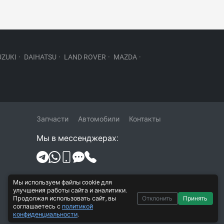
UZUKI
·
DAIHATSU
·
LAND ROVER
·
MAZDA
·
Запчасти
Автомобили
Контакты
Мы в мессенджерах:
Политика конфиденциальности и
Мы используем файлы cookie для
обработки персональных данных
улучшения работы сайта и аналитики.
Продолжая использовать сайт, вы
Отклонить
Принять
Согласие на обработку персональных
соглашаетесь с
политикой
данных
конфиденциальности
.