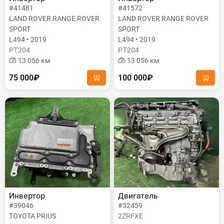
#41481
#41572
LAND ROVER RANGE ROVER
LAND ROVER RANGE ROVER
SPORT
SPORT
L494 • 2019
L494 • 2019
PТ204
PТ204
13 056 км
13 056 км
75 000₽
100 000₽
Инвертор
Двигатель
#39046
#32459
TOYOTA PRIUS
2ZRFXE