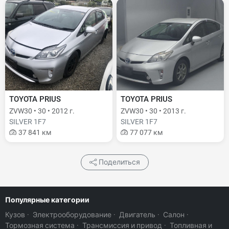
TOYOTA PRIUS
TOYOTA PRIUS
ZVW30 • 30 • 2012 г.
ZVW30 • 30 • 2013 г.
SILVER 1F7
SILVER 1F7
37 841 км
77 077 км
Поделиться
Популярные категории
Кузов
·
Электрооборудование
·
Двигатель
·
Салон
·
Тормозная система
·
Трансмиссия и привод
·
Топливная и