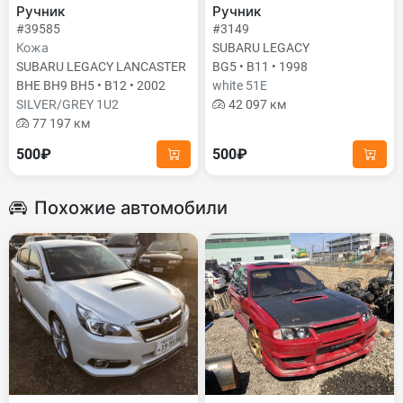
Ручник
Ручник
#39585
#3149
Кожа
SUBARU LEGACY
SUBARU LEGACY LANCASTER
BG5 • B11 • 1998
BHE BH9 BH5 • B12 • 2002
white 51E
SILVER/GREY 1U2
42 097 км
77 197 км
500₽
500₽
Похожие автомобили