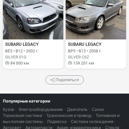
SUBARU LEGACY
SUBARU LEGACY
BE5 • B12 • 2002 г.
BP5 • B13 • 2008 г.
SILVER 01G
SILVER C6Z
84 000 км
139 201 км
Поделиться
Популярные категории
Кузов
·
Электрооборудование
·
Двигатель
·
Салон
·
Тормозная система
·
Трансмиссия и привод
·
Топливная и
выхлопная системы
·
Подвеска
·
Система охлаждения
·
Автосвет
·
Автозапчасти
·
Аудио- и видеотехника
·
Стекла
·