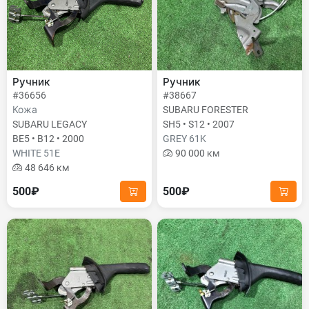
Ручник
Ручник
#36656
#38667
Кожа
SUBARU FORESTER
SUBARU LEGACY
SH5 • S12 • 2007
BE5 • B12 • 2000
GREY 61K
WHITE 51E
90 000 км
48 646 км
500₽
500₽