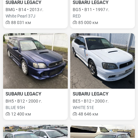
SUBARU LEGACY
SUBARU LEGACY
BMG • B14 • 2013 г.
BG5 • B11 • 1997 г.
White Pearl 37J
RED
88 031 км
85 000 км
SUBARU LEGACY
SUBARU LEGACY
BH5 • B12 • 2000 г.
BE5 • B12 • 2000 г.
BLUE 95H
WHITE 51E
12 400 км
48 646 км