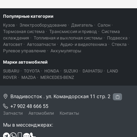
Популярные категории
Кузов
·
Электрооборудование
·
Двигатель
·
Салон
·
Тормозная система
·
Трансмиссия и привод
·
Система
охлаждения
·
Топливная и выхлопная системы
·
Подвеска
·
Автосвет
·
Автозапчасти
·
Аудио- и видеотехника
·
Стекла
·
Рулевое управление
·
Аккумуляторы
Марки автомобилей
SUBARU
·
TOYOTA
·
HONDA
·
SUZUKI
·
DAIHATSU
·
LAND
ROVER
·
MAZDA
·
MERCEDES-BENZ
Владивосток . ул. Командорская 11 стр. 2
+7 902 48 666 55
Запчасти
Автомобили
Контакты
Мы в мессенджерах: