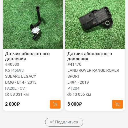
Датчик абсолютного
Датчик абсолютного
давления
давления
#40580
#41470
K5T46698
LAND ROVER RANGE ROVER
SUBARU LEGACY
SPORT
BMG • B14 • 2013
L494 • 2019
FA20E • CVT
PТ204
88 031 км
13 056 км
2 000₽
3 000₽
Поделиться