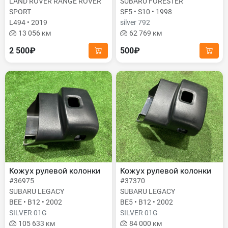
LAND ROVER RANGE ROVER
SUBARU FORESTER
SPORT
SF5 • S10 • 1998
L494 • 2019
silver 792
13 056 км
62 769 км
2 500₽
500₽
Кожух рулевой колонки
Кожух рулевой колонки
#36975
#37370
SUBARU LEGACY
SUBARU LEGACY
BEE • B12 • 2002
BE5 • B12 • 2002
SILVER 01G
SILVER 01G
105 633 км
84 000 км