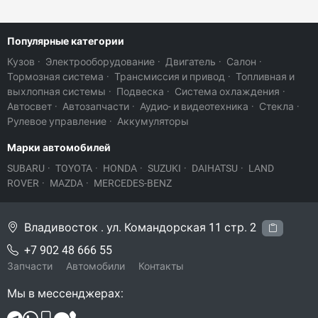
Популярные категории
Кузов
·
Электрооборудование
·
Двигатель
·
Салон
·
Тормозная система
·
Трансмиссия и привод
·
Топливная и
выхлопная системы
·
Подвеска
·
Система охлаждения
·
Автосвет
·
Автозапчасти
·
Аудио- и видеотехника
·
Стекла
·
Рулевое управление
·
Аккумуляторы
Марки автомобилей
SUBARU
·
TOYOTA
·
HONDA
·
SUZUKI
·
DAIHATSU
·
LAND
ROVER
·
MAZDA
·
MERCEDES-BENZ
Владивосток . ул. Командорская 11 стр. 2
+7 902 48 666 55
Запчасти
Автомобили
Контакты
Мы в мессенджерах: