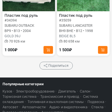
Пластик под руль
Пластик под руль
#34394
#35059
SUBARU OUTBACK
SUBARU LANCASTER
BP9 • B13 • 2004
BH9 BHE • B12 • 1998
GOLD 39J
BEIGE 8L5
70 926 км
80 658 км
1 000₽
1 500₽
Поделиться
Популярные категории
Кузов
·
Электрооборудование
·
Двигатель
·
Салон
·
Тормозная система
·
Трансмиссия и привод
·
Система
охлаждения
·
Топливная и выхлопная системы
·
Подвеска
·
Автосвет
·
Автозапчасти
·
Аудио- и видеотехника
·
Стекла
·