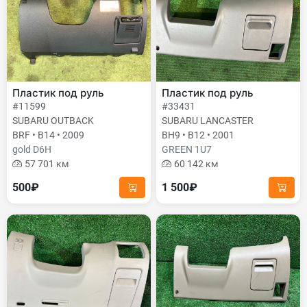
Пластик под руль
Пластик под руль
#11599
#33431
SUBARU OUTBACK
SUBARU LANCASTER
BRF • B14 • 2009
BH9 • B12 • 2001
gold D6H
GREEN 1U7
57 701 км
60 142 км
500₽
1 500₽