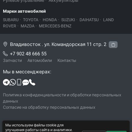
Рулевое управление
·
Аккумуляторы
Марки автомобилей
SUBARU
·
TOYOTA
·
HONDA
·
SUZUKI
·
DAIHATSU
·
LAND
ROVER
·
MAZDA
·
MERCEDES-BENZ
Владивосток . ул. Командорская 11 стр. 2
+7 902 48 666 55
Запчасти
Автомобили
Контакты
Мы в мессенджерах:
Политика конфиденциальности и обработки персональных
данных
Согласие на обработку персональных данных
Мы используем файлы cookie для
© 2026 Legacy-VL
улучшения работы сайта и аналитики.