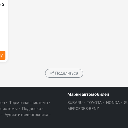
ой
ну
Поделиться
Марки автомобилей
лон
·
Тормозная система
·
SUBARU
·
TOYOTA
·
HONDA
·
S
 системы
·
Подвеска
·
MERCEDES-BENZ
и
·
Аудио- и видеотехника
·