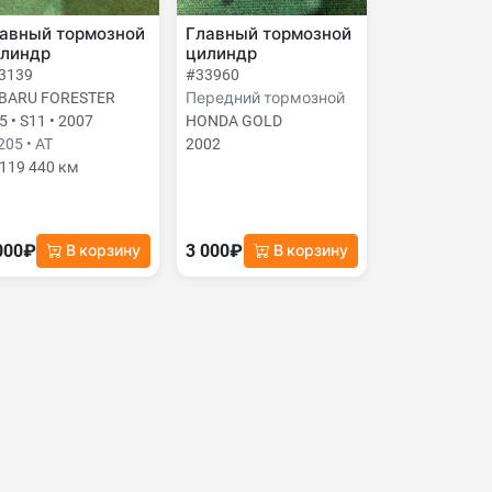
авный тормозной
Главный тормозной
линдр
цилиндр
3139
#33960
BARU FORESTER
Передний тормозной
5 • S11 • 2007
HONDA GOLD
205 • AT
2002
119 440 км
000₽
3 000₽
В корзину
В корзину