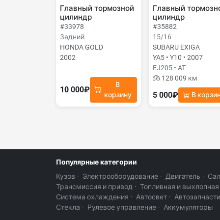
Главный тормозной
Главный тормозн
цилиндр
цилиндр
#33978
#35882
Задний
15/16
HONDA GOLD
SUBARU EXIGA
2002
YA5 • Y10 • 2007
EJ205 • AT
128 009 км
В
10 000₽
5 000₽
корзину
В корзи
Популярные категории
Кузов
·
Электрооборудование
·
Двигатель
·
Са
Трансмиссия и привод
·
Топливная и выхлопная
Система охлаждения
·
Автосвет
·
Автозапчаст
Стекла
·
Рулевое управление
·
Аккумуляторы