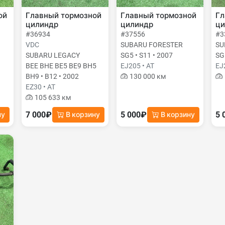
ой
Главный тормозной
Главный тормозной
Гл
цилиндр
цилиндр
ци
#36934
#37556
#3
VDC
SUBARU FORESTER
SU
SUBARU LEGACY
SG5 • S11 • 2007
SG
BEE BHE BE5 BE9 BH5
EJ205 • AT
EJ
BH9 • B12 • 2002
130 000 км
EZ30 • AT
105 633 км
7 000₽
5 000₽
5 
ну
В корзину
В корзину