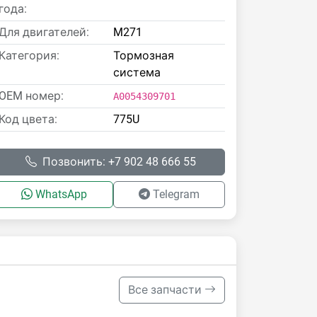
года:
Для двигателей:
M271
Категория:
Тормозная
система
OEM номер:
A0054309701
Код цвета:
775U
Позвонить: +7 902 48 666 55
WhatsApp
Telegram
Все запчасти