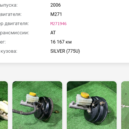
выпуска:
2006
двигателя:
M271
р двигателя:
M271946
трансмиссии:
AT
ег:
16 167 км
 кузова:
SILVER (775U)