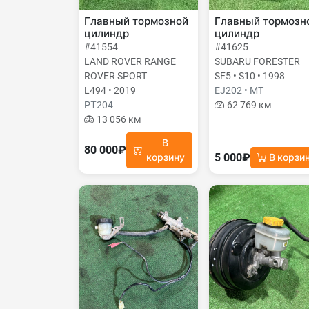
Главный тормозной
Главный тормозн
цилиндр
цилиндр
#41554
#41625
LAND ROVER RANGE
SUBARU FORESTER
ROVER SPORT
SF5 • S10 • 1998
L494 • 2019
EJ202 • MT
PТ204
62 769 км
13 056 км
В
80 000₽
5 000₽
корзину
В корзи