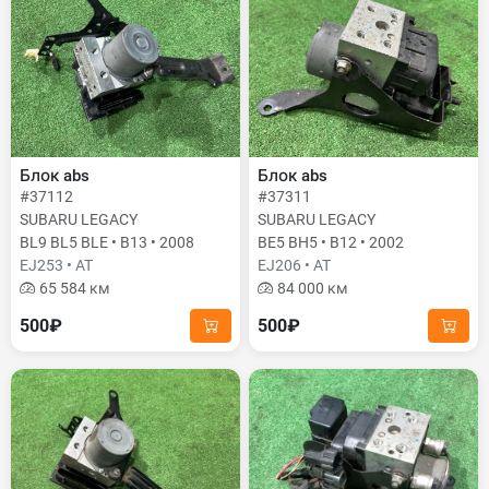
Блок abs
Блок abs
#37112
#37311
SUBARU LEGACY
SUBARU LEGACY
BL9 BL5 BLE • B13 • 2008
BE5 BH5 • B12 • 2002
EJ253 • AT
EJ206 • AT
65 584 км
84 000 км
500₽
500₽