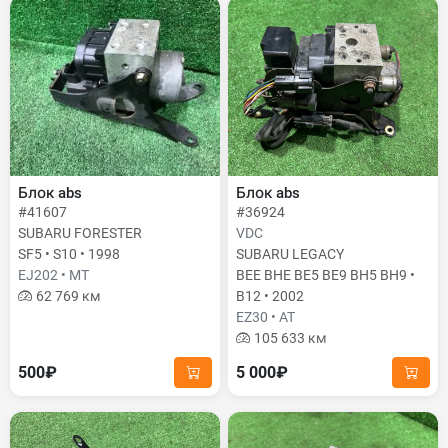
Блок abs
Блок abs
#41607
#36924
SUBARU FORESTER
VDC
SF5 • S10 • 1998
SUBARU LEGACY
EJ202 • MT
BEE BHE BE5 BE9 BH5 BH9 •
62 769 км
B12 • 2002
EZ30 • AT
105 633 км
500₽
5 000₽