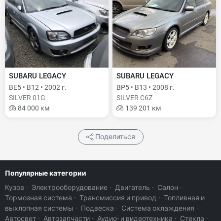
SUBARU LEGACY
SUBARU LEGACY
BE5 • B12 • 2002 г.
BP5 • B13 • 2008 г.
SILVER 01G
SILVER C6Z
84 000 км
139 201 км
Поделиться
Популярные категории
Кузов
·
Электрооборудование
·
Двигатель
·
Салон
·
Тормозная система
·
Трансмиссия и привод
·
Топливная и
выхлопная системы
·
Подвеска
·
Система охлаждения
·
Автосвет
·
Автозапчасти
·
Аудио- и видеотехника
·
Стекла
·