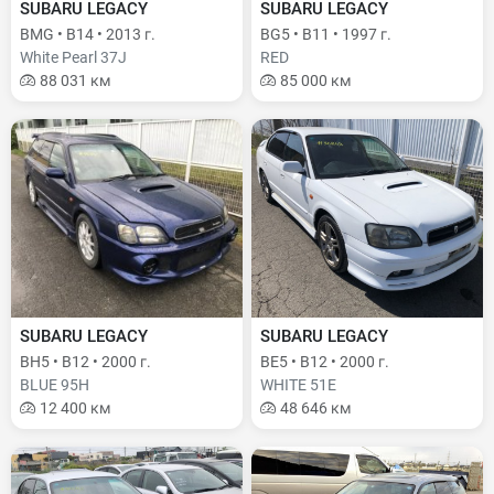
SUBARU LEGACY
SUBARU LEGACY
BMG • B14 • 2013 г.
BG5 • B11 • 1997 г.
White Pearl 37J
RED
88 031 км
85 000 км
SUBARU LEGACY
SUBARU LEGACY
BH5 • B12 • 2000 г.
BE5 • B12 • 2000 г.
BLUE 95H
WHITE 51E
12 400 км
48 646 км