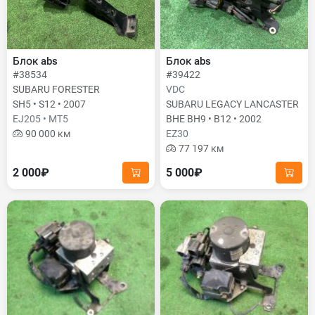
Блок abs
Блок abs
#38534
#39422
SUBARU FORESTER
VDC
SH5 • S12 • 2007
SUBARU LEGACY LANCASTER
EJ205 • MT5
BHE BH9 • B12 • 2002
90 000 км
EZ30
77 197 км
2 000₽
5 000₽