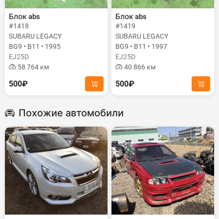
Блок abs
Блок abs
#1418
#1419
SUBARU LEGACY
SUBARU LEGACY
BG9 • B11 • 1995
BG9 • B11 • 1997
EJ25D
EJ25D
58 764 км
40 866 км
500₽
500₽
Похожие автомобили