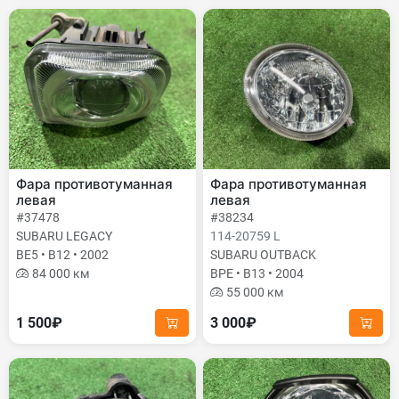
Фара противотуманная
Фара противотуманная
левая
левая
#37478
#38234
SUBARU LEGACY
114-20759 L
BE5 • B12 • 2002
SUBARU OUTBACK
84 000 км
BPE • B13 • 2004
55 000 км
1 500₽
3 000₽