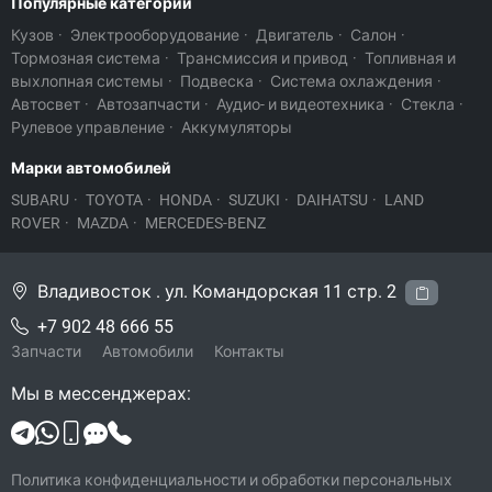
Популярные категории
Кузов
·
Электрооборудование
·
Двигатель
·
Салон
·
Тормозная система
·
Трансмиссия и привод
·
Топливная и
выхлопная системы
·
Подвеска
·
Система охлаждения
·
Автосвет
·
Автозапчасти
·
Аудио- и видеотехника
·
Стекла
·
Рулевое управление
·
Аккумуляторы
Марки автомобилей
SUBARU
·
TOYOTA
·
HONDA
·
SUZUKI
·
DAIHATSU
·
LAND
ROVER
·
MAZDA
·
MERCEDES-BENZ
Владивосток . ул. Командорская 11 стр. 2
+7 902 48 666 55
Запчасти
Автомобили
Контакты
Мы в мессенджерах:
Политика конфиденциальности и обработки персональных