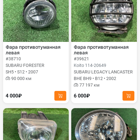
Фара противотуманная
Фара противотуманная
левая
левая
#38710
#39621
SUBARU FORESTER
Koito 114-20649
SH5 • S12 • 2007
SUBARU LEGACY LANCASTER
90 000 км
BHE BH9 • B12 • 2002
77 197 км
4 000₽
6 000₽