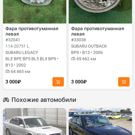
Фара противотуманная
Фара противотуманная
левая
левая
#32041
#33038
114-20751 L
SUBARU OUTBACK
SUBARU LEGACY
BP9 • B13 • 2006
BLE BPE BP5 BL5 BL9 BP9 •
69 662 км
B13 • 2002
64 465 км
3 000₽
3 000₽
Похожие автомобили