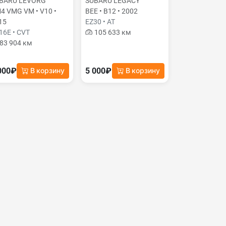
BARU LEVORG
SUBARU LEGACY
4 VMG VM • V10 •
BEE • B12 • 2002
15
EZ30 • AT
16E • CVT
105 633 км
83 904 км
000₽
5 000₽
В корзину
В корзину