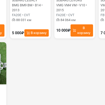
SUBARU LEGACY
SUBARU LEVORG
SU
BMG BM9 BM • B14 •
VMG VM4 VM • V10 •
VM
2013
2015
20
FA20E • CVT
FA20E • CVT
FB
88 031 км
84 064 км
В
10 000₽
5 000₽
7 
ну
В корзину
корзину