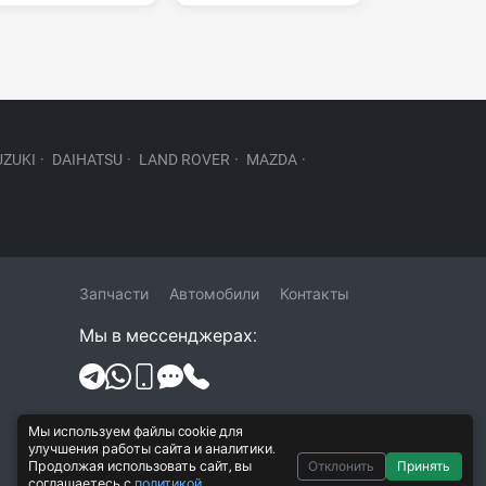
UZUKI
·
DAIHATSU
·
LAND ROVER
·
MAZDA
·
Запчасти
Автомобили
Контакты
Мы в мессенджерах:
Политика конфиденциальности и
Мы используем файлы cookie для
обработки персональных данных
улучшения работы сайта и аналитики.
Продолжая использовать сайт, вы
Отклонить
Принять
Согласие на обработку персональных
соглашаетесь с
политикой