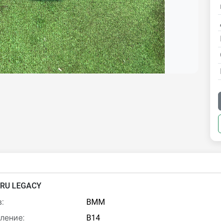
RU LEGACY
:
BMM
ление:
B14