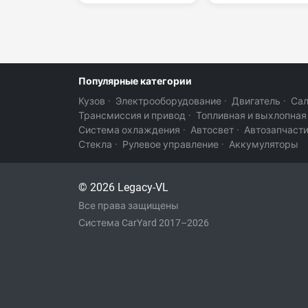
Популярные категории
Кузов
·
Электрооборудование
·
Двигатель
·
Са
Трансмиссия и привод
·
Топливная и выхлопная
Система охлаждения
·
Автосвет
·
Автозапчаст
Стекла
·
Рулевое управление
·
Аккумуляторы
© 2026 Legacy-VL
Все права защищены
Система CarYard 2017–2026