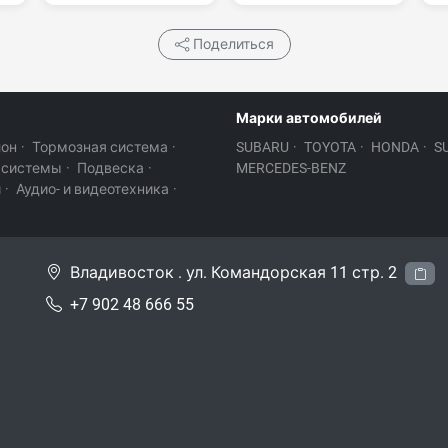
Поделиться
Марки автомобилей
лон
·
Тормозная система
·
SUBARU
·
TOYOTA
·
HONDA
·
S
 системы
·
Подвеска
·
MERCEDES-BENZ
и
·
Аудио- и видеотехника
·
Владивосток . ул. Командорская 11 стр. 2
+7 902 48 666 55