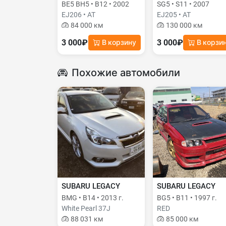
BE5 BH5 • B12 • 2002
SG5 • S11 • 2007
EJ206 • AT
EJ205 • AT
84 000 км
130 000 км
3 000₽
3 000₽
В корзину
В корзи
Похожие автомобили
SUBARU LEGACY
SUBARU LEGACY
BMG • B14 • 2013 г.
BG5 • B11 • 1997 г.
White Pearl 37J
RED
88 031 км
85 000 км