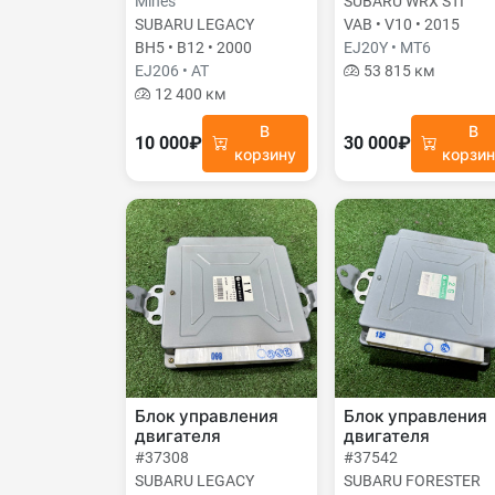
Mines
SUBARU WRX STI
SUBARU LEGACY
VAB • V10 • 2015
BH5 • B12 • 2000
EJ20Y • MT6
EJ206 • AT
53 815 км
12 400 км
В
В
10 000₽
30 000₽
корзину
корзи
Блок управления
Блок управления
двигателя
двигателя
#37308
#37542
SUBARU LEGACY
SUBARU FORESTER