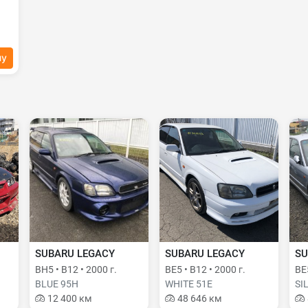
ну
SUBARU LEGACY
SUBARU LEGACY
SU
BH5 • B12 • 2000 г.
BE5 • B12 • 2000 г.
BE5
BLUE 95H
WHITE 51E
SI
12 400 км
48 646 км