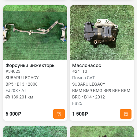
Форсунки инжекторы
Маслонасос
#34023
#24110
SUBARU LEGACY
Помпа CVT
BP5 • B13 • 2008
SUBARU LEGACY
EJ20X • AT
BMM BM9 BMG BR9 BRF BRM
139 201 км
BRG • B14 • 2012
FB25
6 000₽
1 500₽