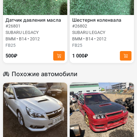
Датчик давления масла
Шестерня коленвала
#26801
#26802
SUBARU LEGACY
SUBARU LEGACY
BMM • B14 • 2012
BMM • B14 • 2012
FB25
FB25
500₽
1 000₽
Похожие автомобили