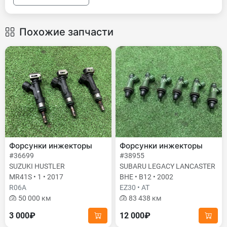
Похожие запчасти
Форсунки инжекторы
Форсунки инжекторы
#36699
#38955
SUZUKI HUSTLER
SUBARU LEGACY LANCASTER
MR41S • 1 • 2017
BHE • B12 • 2002
R06A
EZ30 • AT
50 000 км
83 438 км
3 000₽
12 000₽