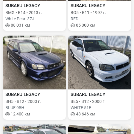
SUBARU LEGACY
SUBARU LEGACY
BMG • B14 • 2013 г.
BG5 • B11 • 1997 г.
White Pearl 37J
RED
88 031 км
85 000 км
SUBARU LEGACY
SUBARU LEGACY
BH5 • B12 • 2000 г.
BE5 • B12 • 2000 г.
BLUE 95H
WHITE 51E
12 400 км
48 646 км