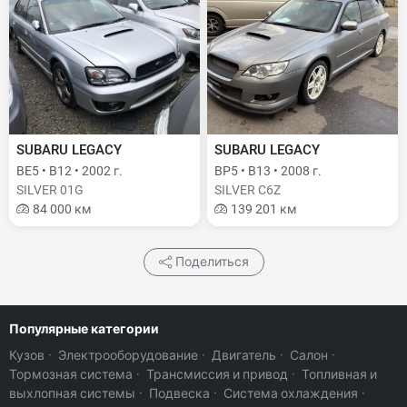
SUBARU LEGACY
SUBARU LEGACY
BE5 • B12 • 2002 г.
BP5 • B13 • 2008 г.
SILVER 01G
SILVER C6Z
84 000 км
139 201 км
Поделиться
Популярные категории
Кузов
·
Электрооборудование
·
Двигатель
·
Салон
·
Тормозная система
·
Трансмиссия и привод
·
Топливная и
выхлопная системы
·
Подвеска
·
Система охлаждения
·