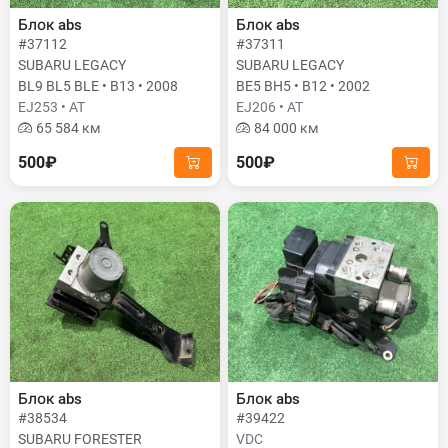
Блок abs
Блок abs
#37112
#37311
SUBARU LEGACY
SUBARU LEGACY
BL9 BL5 BLE • B13 • 2008
BE5 BH5 • B12 • 2002
EJ253 • AT
EJ206 • AT
65 584 км
84 000 км
500₽
500₽
Блок abs
Блок abs
#38534
#39422
SUBARU FORESTER
VDC