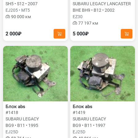
SH5 • S12 • 2007
SUBARU LEGACY LANCASTER
EJ205 • MT5
BHE BH9 • B12 • 2002
90 000 км
EZ30
77 197 км
2 000₽
5 000₽
Блок abs
Блок abs
#1418
#1419
SUBARU LEGACY
SUBARU LEGACY
BG9 • B11 • 1995
BG9 • B11 • 1997
EJ25D
EJ25D