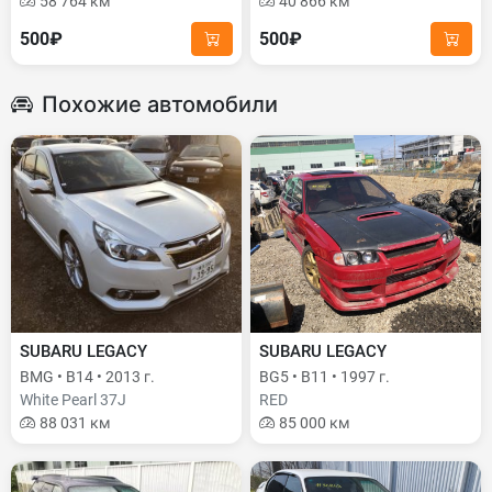
58 764 км
40 866 км
500₽
500₽
Похожие автомобили
SUBARU LEGACY
SUBARU LEGACY
BMG • B14 • 2013 г.
BG5 • B11 • 1997 г.
White Pearl 37J
RED
88 031 км
85 000 км