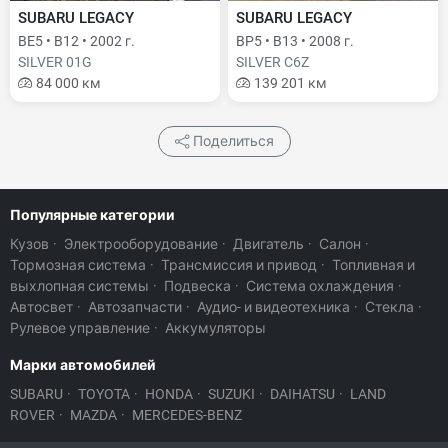
SUBARU LEGACY
SUBARU LEGACY
BE5 • B12 • 2002 г.
BP5 • B13 • 2008 г.
SILVER 01G
SILVER C6Z
84 000 км
139 201 км
Поделиться
Популярные категории
Кузов
·
Электрооборудование
·
Двигатель
·
Салон
·
Тормозная система
·
Трансмиссия и привод
·
Топливная и
выхлопная системы
·
Подвеска
·
Система охлаждения
·
Автосвет
·
Автозапчасти
·
Аудио- и видеотехника
·
Стекла
·
Рулевое управление
·
Аккумуляторы
Марки автомобилей
SUBARU
·
TOYOTA
·
HONDA
·
SUZUKI
·
DAIHATSU
·
LAND
ROVER
·
MAZDA
·
MERCEDES-BENZ