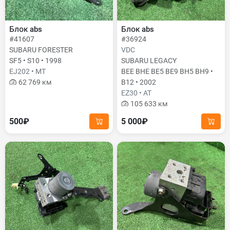
Блок abs
Блок abs
#41607
#36924
SUBARU FORESTER
VDC
SF5 • S10 • 1998
SUBARU LEGACY
EJ202 • MT
BEE BHE BE5 BE9 BH5 BH9 •
62 769 км
B12 • 2002
EZ30 • AT
105 633 км
500₽
5 000₽