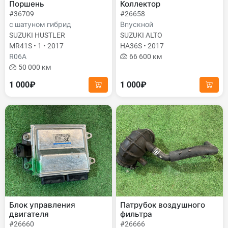
Поршень
Коллектор
#36709
#26658
с шатуном гибрид
Впускной
SUZUKI HUSTLER
SUZUKI ALTO
MR41S • 1 • 2017
HA36S • 2017
R06A
66 600 км
50 000 км
1 000₽
1 000₽
Блок управления
Патрубок воздушного
двигателя
фильтра
#26660
#26666