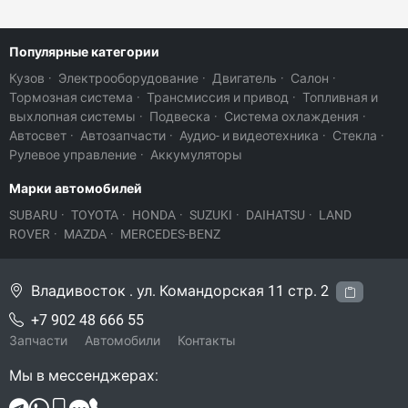
Популярные категории
Кузов
·
Электрооборудование
·
Двигатель
·
Салон
·
Тормозная система
·
Трансмиссия и привод
·
Топливная и
выхлопная системы
·
Подвеска
·
Система охлаждения
·
Автосвет
·
Автозапчасти
·
Аудио- и видеотехника
·
Стекла
·
Рулевое управление
·
Аккумуляторы
Марки автомобилей
SUBARU
·
TOYOTA
·
HONDA
·
SUZUKI
·
DAIHATSU
·
LAND
ROVER
·
MAZDA
·
MERCEDES-BENZ
Владивосток . ул. Командорская 11 стр. 2
+7 902 48 666 55
Запчасти
Автомобили
Контакты
Мы в мессенджерах: