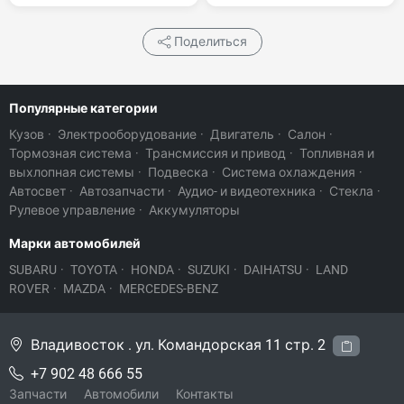
Поделиться
Популярные категории
Кузов
·
Электрооборудование
·
Двигатель
·
Салон
·
Тормозная система
·
Трансмиссия и привод
·
Топливная и
выхлопная системы
·
Подвеска
·
Система охлаждения
·
Автосвет
·
Автозапчасти
·
Аудио- и видеотехника
·
Стекла
·
Рулевое управление
·
Аккумуляторы
Марки автомобилей
SUBARU
·
TOYOTA
·
HONDA
·
SUZUKI
·
DAIHATSU
·
LAND
ROVER
·
MAZDA
·
MERCEDES-BENZ
Владивосток . ул. Командорская 11 стр. 2
+7 902 48 666 55
Запчасти
Автомобили
Контакты