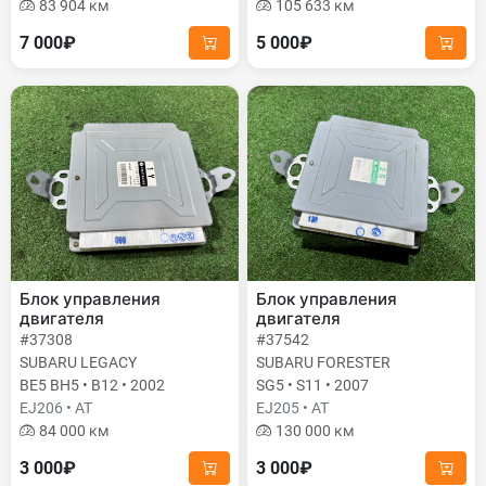
83 904 км
105 633 км
7 000₽
5 000₽
Блок управления
Блок управления
двигателя
двигателя
#37308
#37542
SUBARU LEGACY
SUBARU FORESTER
BE5 BH5 • B12 • 2002
SG5 • S11 • 2007
EJ206 • AT
EJ205 • AT
84 000 км
130 000 км
3 000₽
3 000₽