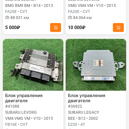
BMG BM9 BM • B14 • 2013
VMG VM4 VM • V10 • 2015
FA20E • CVT
FA20E • CVT
88 031 км
84 064 км
5 000₽
10 000₽
Блок управления
Блок управления
двигателя
двигателя
#41088
#36922
SUBARU LEVORG
SUBARU LEGACY
VM4 VMG VM • V10 • 2015
BEE • B12 • 2002
FB16E • CVT
EZ30 • AT