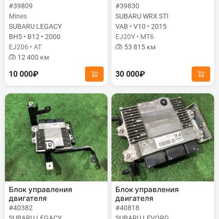
#39809
#39830
Mines
SUBARU WRX STI
SUBARU LEGACY
VAB • V10 • 2015
BH5 • B12 • 2000
EJ20Y • MT6
EJ206 • AT
53 815 км
12 400 км
10 000₽
30 000₽
Блок управления
Блок управления
двигателя
двигателя
#40382
#40818
SUBARU LEGACY
SUBARU LEVORG