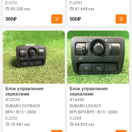
EJ253
EJ20H
85 250 км
61 649 км
300₽
500₽
Блок управления
Блок управления
зеркалами
зеркалами
#12374
#16450
SUBARU OUTBACK
SUBARU LEGACY
BP9 • B13 • 2006
BP5 BP9 BPE • B13 • 2006
EJ253
EJ20X
70 941 км
64 833 км