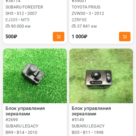
#38714
#39001
SUBARU FORESTER
TOYOTA PRIUS
SH5 • S12 • 2007
ZVW30 • 3 • 2012
EJ205 • MT5
2ZRFXE
90 000 км
37 841 км
500₽
1 000₽
Блок управления
Блок управления
зеркалами
зеркалами
#2699
#5149
SUBARU LEGACY
SUBARU LEGACY
BR9 • B14 • 2010
BD5 • B11 • 1998