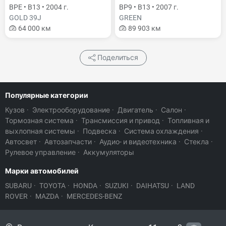
BPE • B13 • 2004 г.
BP9 • B13 • 2007 г.
GOLD 39J
GREEN
64 000 км
89 903 км
Поделиться
Популярные категории
Кузов
·
Электрооборудование
·
Двигатель
·
Салон
·
Тормозная система
·
Трансмиссия и привод
·
Топливная и
выхлопная системы
·
Подвеска
·
Система охлаждения
·
Автосвет
·
Автозапчасти
·
Аудио- и видеотехника
·
Стекла
·
Рулевое управление
·
Аккумуляторы
Марки автомобилей
SUBARU
·
TOYOTA
·
HONDA
·
SUZUKI
·
DAIHATSU
·
LAND
ROVER
·
MAZDA
·
MERCEDES-BENZ