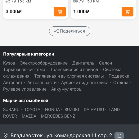
79 153 км
79 153 км
3 000₽
1 000₽
Поделиться
Популярные категории
Кузов
·
Электрооборудование
·
Двигатель
·
Салон
·
Тормозная система
·
Трансмиссия и привод
·
Система
охлаждения
·
Топливная и выхлопная системы
·
Подвеска
·
Автосвет
·
Автозапчасти
·
Аудио- и видеотехника
·
Стекла
·
Рулевое управление
·
Аккумуляторы
Марки автомобилей
SUBARU
·
TOYOTA
·
HONDA
·
SUZUKI
·
DAIHATSU
·
LAND
ROVER
·
MAZDA
·
MERCEDES-BENZ
Владивосток . ул. Командорская 11 стр. 2