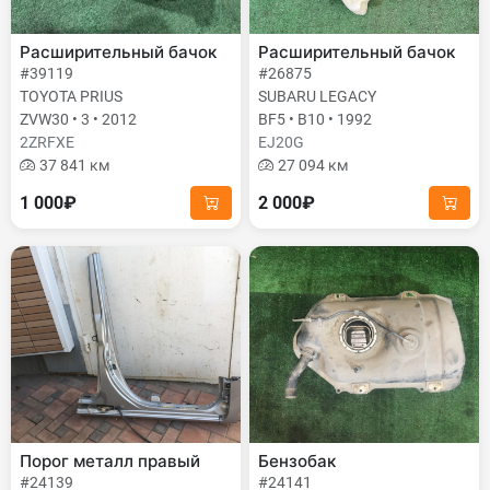
Расширительный бачок
Расширительный бачок
#39119
#26875
TOYOTA PRIUS
SUBARU LEGACY
ZVW30 • 3 • 2012
BF5 • B10 • 1992
2ZRFXE
EJ20G
37 841 км
27 094 км
1 000₽
2 000₽
Порог металл правый
Бензобак
#24139
#24141