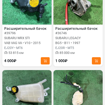
Расширительный бачок
Расширительный бачок
#39796
#36746
SUBARU WRX STI
SUBARU LEGACY
VAB VAG VA • V10 • 2015
BG5 • B11 • 1997
EJ20Y • MT6
EJ20R • MT5
53 815 км
85 000 км
4 000₽
1 000₽