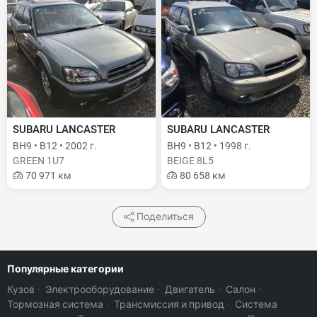
SUBARU LANCASTER
SUBARU LANCASTER
BH9 • B12 • 2002 г.
BH9 • B12 • 1998 г.
GREEN 1U7
BEIGE 8L5
70 971 км
80 658 км
Поделиться
Популярные категории
Кузов
·
Электрооборудование
·
Двигатель
·
Салон
·
Тормозная система
·
Трансмиссия и привод
·
Система