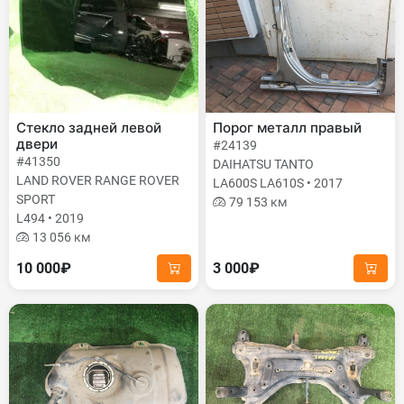
Стекло задней левой
Порог металл правый
двери
#24139
#41350
DAIHATSU TANTO
LAND ROVER RANGE ROVER
LA600S LA610S • 2017
SPORT
79 153 км
L494 • 2019
13 056 км
10 000₽
3 000₽