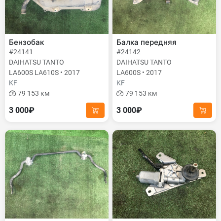
Бензобак
Балка передняя
#24141
#24142
DAIHATSU TANTO
DAIHATSU TANTO
LA600S LA610S • 2017
LA600S • 2017
KF
KF
79 153 км
79 153 км
3 000₽
3 000₽