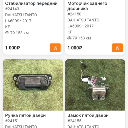
Стабилизатор передний
Моторчик заднего
дворника
#24143
#24150
DAIHATSU TANTO
DAIHATSU TANTO
LA600S • 2017
LA600S • 2017
KF
KF
79 153 км
79 153 км
1 000₽
1 000₽
Ручка пятой двери
Замок пятой двери
#24151
#24155
DAIHATSU TANTO
DAIHATSU TANTO