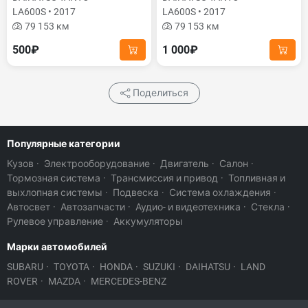
LA600S • 2017
LA600S • 2017
79 153 км
79 153 км
500₽
1 000₽
Поделиться
Популярные категории
Кузов
·
Электрооборудование
·
Двигатель
·
Салон
·
Тормозная система
·
Трансмиссия и привод
·
Топливная и
выхлопная системы
·
Подвеска
·
Система охлаждения
·
Автосвет
·
Автозапчасти
·
Аудио- и видеотехника
·
Стекла
·
Рулевое управление
·
Аккумуляторы
Марки автомобилей
SUBARU
·
TOYOTA
·
HONDA
·
SUZUKI
·
DAIHATSU
·
LAND
ROVER
·
MAZDA
·
MERCEDES-BENZ