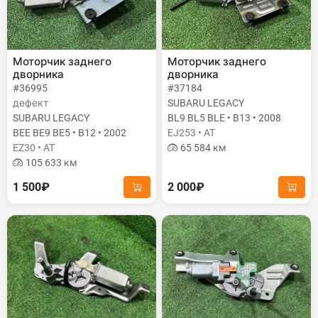
Моторчик заднего
Моторчик заднего
дворника
дворника
#36995
#37184
дефект
SUBARU LEGACY
SUBARU LEGACY
BL9 BL5 BLE • B13 • 2008
BEE BE9 BE5 • B12 • 2002
EJ253 • AT
EZ30 • AT
65 584 км
105 633 км
1 500₽
2 000₽