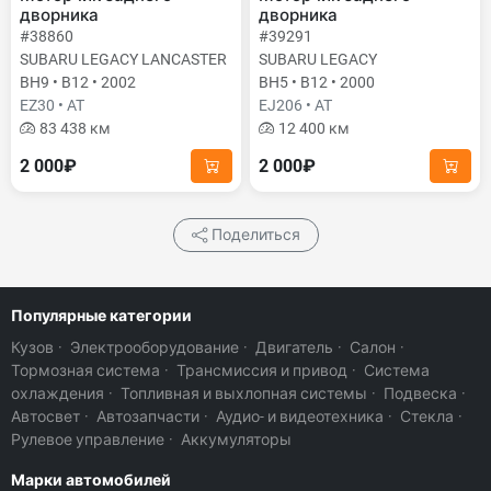
дворника
дворника
#38860
#39291
SUBARU LEGACY LANCASTER
SUBARU LEGACY
BH9 • B12 • 2002
BH5 • B12 • 2000
EZ30 • AT
EJ206 • AT
83 438 км
12 400 км
2 000₽
2 000₽
Поделиться
Популярные категории
Кузов
·
Электрооборудование
·
Двигатель
·
Салон
·
Тормозная система
·
Трансмиссия и привод
·
Система
охлаждения
·
Топливная и выхлопная системы
·
Подвеска
·
Автосвет
·
Автозапчасти
·
Аудио- и видеотехника
·
Стекла
·
Рулевое управление
·
Аккумуляторы
Марки автомобилей