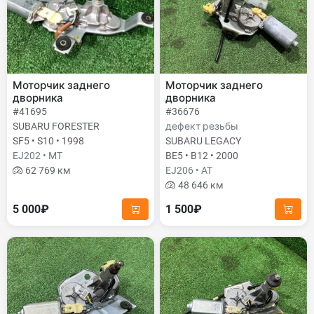
Моторчик заднего
Моторчик заднего
дворника
дворника
#41695
#36676
SUBARU FORESTER
дефект резьбы
SF5 • S10 • 1998
SUBARU LEGACY
EJ202 • MT
BE5 • B12 • 2000
62 769 км
EJ206 • AT
48 646 км
5 000₽
1 500₽