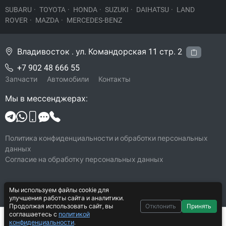
SUBARU
·
TOYOTA
·
HONDA
·
SUZUKI
·
DAIHATSU
·
LAND
ROVER
·
MAZDA
·
MERCEDES-BENZ
Владивосток . ул. Командорская 11 стр. 2
+7 902 48 666 55
Запчасти
Автомобили
Контакты
Мы в мессенджерах:
Политика конфиденциальности и обработки персональных
данных
Согласие на обработку персональных данных
Мы используем файлы cookie для
© 2026 Legacy-VL
улучшения работы сайта и аналитики.
Все права защищены
Продолжая использовать сайт, вы
Отклонить
Принять
соглашаетесь с
политикой
Система CarYard 2017–2026
1 000 ₽
В корзину
конфиденциальности
.