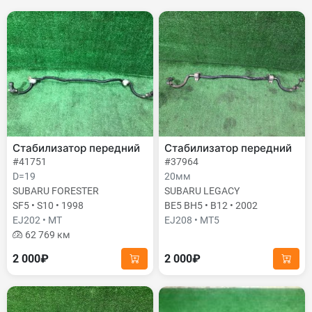
Стабилизатор передний
Стабилизатор передний
#41751
#37964
D=19
20мм
SUBARU FORESTER
SUBARU LEGACY
SF5 • S10 • 1998
BE5 BH5 • B12 • 2002
EJ202 • MT
EJ208 • MT5
62 769 км
2 000₽
2 000₽