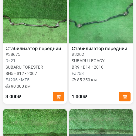
Стабилизатор передний
Стабилизатор передний
#38675
#3202
D=21
SUBARU LEGACY
SUBARU FORESTER
BR9 • B14 • 2010
SH5 • S12 • 2007
EJ253
EJ205 • MT5
85 250 км
90 000 км
3 000₽
1 000₽