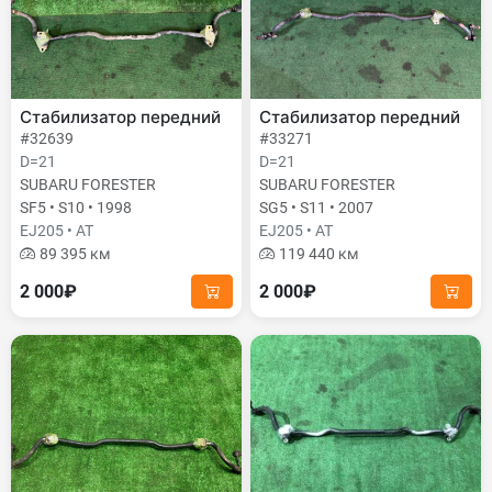
Стабилизатор передний
Стабилизатор передний
#32639
#33271
D=21
D=21
SUBARU FORESTER
SUBARU FORESTER
SF5 • S10 • 1998
SG5 • S11 • 2007
EJ205 • AT
EJ205 • AT
89 395 км
119 440 км
2 000₽
2 000₽