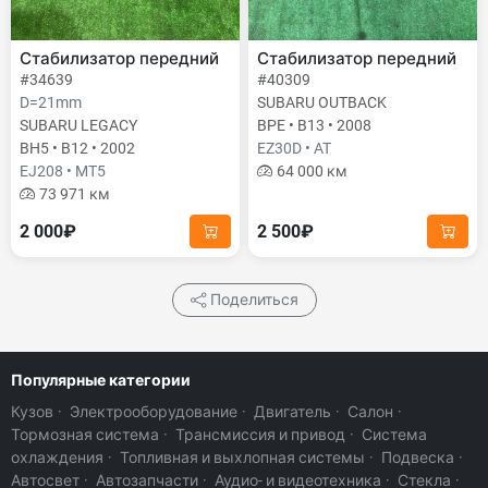
Стабилизатор передний
Стабилизатор передний
#34639
#40309
D=21mm
SUBARU OUTBACK
SUBARU LEGACY
BPE • B13 • 2008
BH5 • B12 • 2002
EZ30D • AT
EJ208 • MT5
64 000 км
73 971 км
2 000₽
2 500₽
Поделиться
Популярные категории
Кузов
·
Электрооборудование
·
Двигатель
·
Салон
·
Тормозная система
·
Трансмиссия и привод
·
Система
охлаждения
·
Топливная и выхлопная системы
·
Подвеска
·
Автосвет
·
Автозапчасти
·
Аудио- и видеотехника
·
Стекла
·