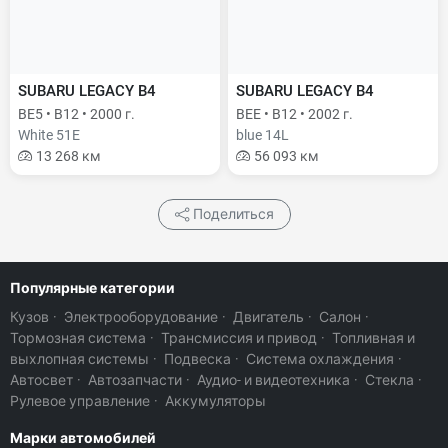
SUBARU LEGACY B4
SUBARU LEGACY B4
BE5 • B12 • 2000 г.
BEE • B12 • 2002 г.
White 51E
blue 14L
13 268 км
56 093 км
Поделиться
Популярные категории
Кузов
·
Электрооборудование
·
Двигатель
·
Салон
·
Тормозная система
·
Трансмиссия и привод
·
Топливная и
выхлопная системы
·
Подвеска
·
Система охлаждения
·
Автосвет
·
Автозапчасти
·
Аудио- и видеотехника
·
Стекла
·
Рулевое управление
·
Аккумуляторы
Марки автомобилей