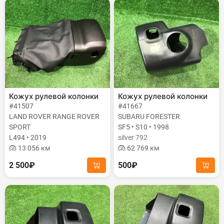
Кожух рулевой колонки
Кожух рулевой колонки
#41507
#41667
LAND ROVER RANGE ROVER
SUBARU FORESTER
SPORT
SF5 • S10 • 1998
L494 • 2019
silver 792
13 056 км
62 769 км
2 500₽
500₽