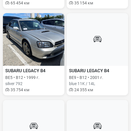
65 454 км
35 154 км
SUBARU LEGACY B4
SUBARU LEGACY B4
BE5 • B12 • 1999 г.
BE9 • B12 • 2001 г.
silver 792
blue 11K / 14L
35 754 км
24 355 км