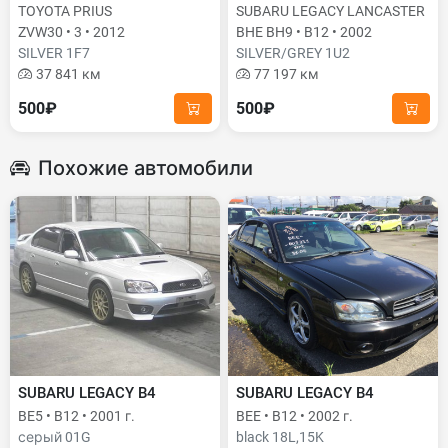
TOYOTA PRIUS
SUBARU LEGACY LANCASTER
ZVW30 • 3 • 2012
BHE BH9 • B12 • 2002
SILVER 1F7
SILVER/GREY 1U2
37 841 км
77 197 км
500₽
500₽
Похожие автомобили
SUBARU LEGACY B4
SUBARU LEGACY B4
BE5 • B12 • 2001 г.
BEE • B12 • 2002 г.
серый 01G
black 18L,15K