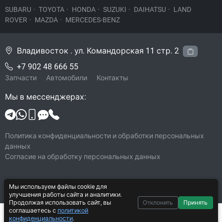
SUBARU
·
TOYOTA
·
HONDA
·
SUZUKI
·
DAIHATSU
·
LAND
ROVER
·
MAZDA
·
MERCEDES-BENZ
Владивосток . ул. Командорская 11 стр. 2
+7 902 48 666 55
Запчасти
Автомобили
Контакты
Мы в мессенджерах:
Политика конфиденциальности и обработки персональных
данных
Согласие на обработку персональных данных
Мы используем файлы cookie для
© 2026 Legacy-VL
улучшения работы сайта и аналитики.
Все права защищены
Продолжая использовать сайт, вы
Отклонить
Принять
соглашаетесь с
политикой
Система CarYard 2017–2026
500 ₽
В корзину
конфиденциальности
.