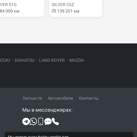
LVER 01G
SILVER C6Z
84 000 км
139 201 км
UZUKI
·
DAIHATSU
·
LAND ROVER
·
MAZDA
·
Запчасти
Автомобили
Контакты
Мы в мессенджерах:
Политика конфиденциальности и
Мы используем файлы cookie для