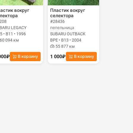
астик вокруг
Пластик вокруг
лектора
селектора
208
#28436
BARU LEGACY
пепельница
5 • B11 • 1996
SUBARU OUTBACK
60 094 км
BPE • B13 • 2004
55 877 км
000₽
1 000₽
В корзину
В корзину