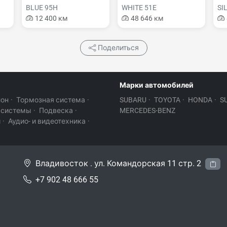
BLUE 95H
WHITE 51E
SI
12 400 км
48 646 км
Поделиться
Марки автомобилей
лон
·
Тормозная система
·
SUBARU
·
TOYOTA
·
HONDA
·
S
 системы
·
Подвеска
·
MERCEDES-BENZ
и
·
Аудио- и видеотехника
·
Владивосток . ул. Командорская 11 стр. 2
+7 902 48 666 55