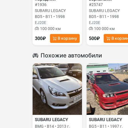
#1936
#25747
SUBARU LEGACY
SUBARU LEGACY
BD5 • B11 • 1998
BD5 • B11 • 1998
EJ20E
EJ20E
100 000 км
100 000 км
300₽
500₽
В корзину
В корзи
Похожие автомобили
SUBARU LEGACY
SUBARU LEGACY
BMG • B14 • 2013 г.
BG5 • B11 • 1997 г.