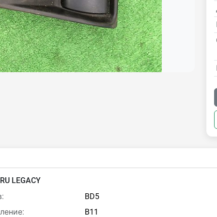
RU LEGACY
:
BD5
ление:
B11