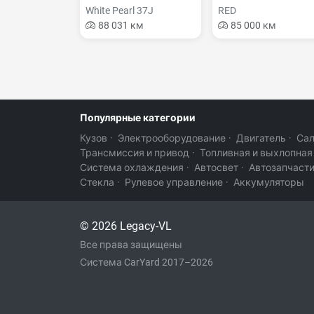
White Pearl 37J
RED
88 031 км
85 000 км
Популярные категории
Кузов
·
Электрооборудование
·
Двигатель
·
Са
Трансмиссия и привод
·
Топливная и выхлопная
Система охлаждения
·
Автосвет
·
Автозапчаст
Стекла
·
Рулевое управление
·
Аккумуляторы
© 2026 Legacy-VL
Все права защищены
Система CarYard 2017–2026