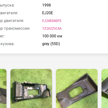
выпуска:
1998
двигателя:
EJ20E
р двигателя:
EJ20EDADFE
р трансмиссии:
TZ102ZSCAA
ег:
100 000 км
 кузова:
grey (55D)