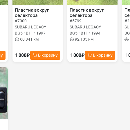
Пластик вокруг
Пластик вокруг
Пл
селектора
селектора
се
#7000
#5799
#2
SUBARU LEGACY
SUBARU LEGACY
SU
BG5 • B11 • 1997
BG5 • B11 • 1994
BG
60 841 км
92 105 км
1 000₽
1 000₽
1 
ну
В корзину
В корзину