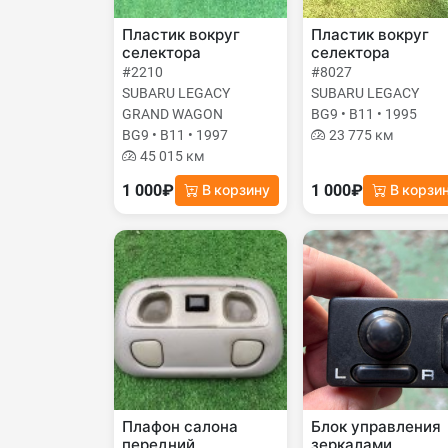
Пластик вокруг
Пластик вокруг
селектора
селектора
#2210
#8027
SUBARU LEGACY
SUBARU LEGACY
GRAND WAGON
BG9 • B11 • 1995
BG9 • B11 • 1997
23 775 км
45 015 км
1 000₽
1 000₽
В корзину
В корзи
Плафон салона
Блок управления
передний
зеркалами