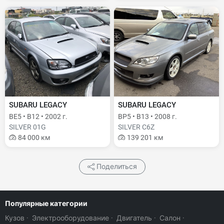
SUBARU LEGACY
SUBARU LEGACY
BE5 • B12 • 2002 г.
BP5 • B13 • 2008 г.
SILVER 01G
SILVER C6Z
84 000 км
139 201 км
Поделиться
Популярные категории
Кузов
·
Электрооборудование
·
Двигатель
·
Салон
·