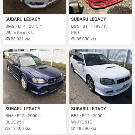
SUBARU LEGACY
SUBARU LEGACY
BMG • B14 • 2013 г.
BG5 • B11 • 1997 г.
White Pearl 37J
RED
88 031 км
85 000 км
SUBARU LEGACY
SUBARU LEGACY
BH5 • B12 • 2000 г.
BE5 • B12 • 2000 г.
BLUE 95H
WHITE 51E
12 400 км
48 646 км