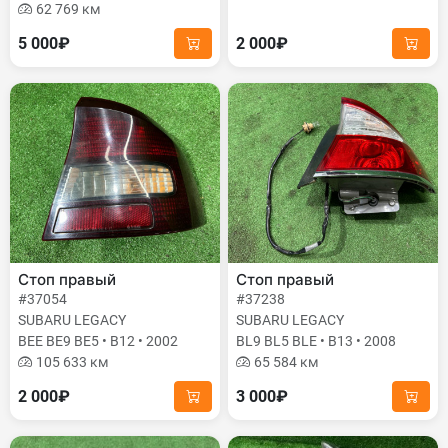
62 769 км
5 000₽
2 000₽
Стоп правый
Стоп правый
#37054
#37238
SUBARU LEGACY
SUBARU LEGACY
BEE BE9 BE5 • B12 • 2002
BL9 BL5 BLE • B13 • 2008
105 633 км
65 584 км
2 000₽
3 000₽