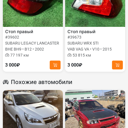
Стоп правый
Стоп правый
#39602
#39673
SUBARU LEGACY LANCASTER
SUBARU WRX STI
BHE BH9 • B12 • 2002
VAB VAG VA • V10 • 2015
77 197 км
53 815 км
3 000₽
3 000₽
Похожие автомобили