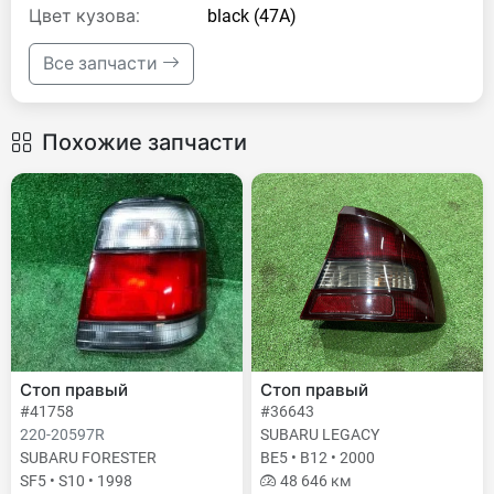
Цвет кузова:
black (47A)
Все запчасти
Похожие запчасти
Стоп правый
Стоп правый
#41758
#36643
220-20597R
SUBARU LEGACY
SUBARU FORESTER
BE5 • B12 • 2000
SF5 • S10 • 1998
48 646 км