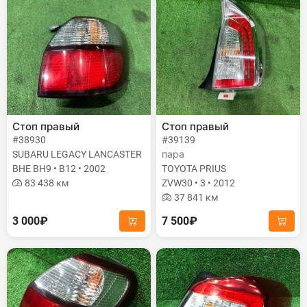
Стоп правый
Стоп правый
#38930
#39139
SUBARU LEGACY LANCASTER
пара
BHE BH9 • B12 • 2002
TOYOTA PRIUS
83 438 км
ZVW30 • 3 • 2012
37 841 км
3 000₽
7 500₽